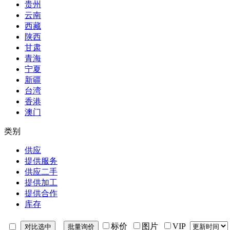
贵州
云南
西藏
陕西
甘肃
青海
宁夏
新疆
台湾
香港
澳门
类别
供应
提供服务
供应二手
提供加工
提供合作
库存
标价
图片
VIP