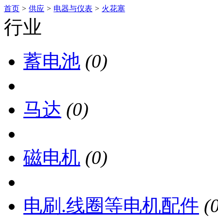
首页
>
供应
>
电器与仪表
>
火花塞
行业
蓄电池
(0)
马达
(0)
磁电机
(0)
电刷.线圈等电机配件
(