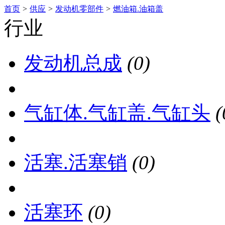
首页
>
供应
>
发动机零部件
>
燃油箱.油箱盖
行业
发动机总成
(0)
气缸体.气缸盖.气缸头
(
活塞.活塞销
(0)
活塞环
(0)