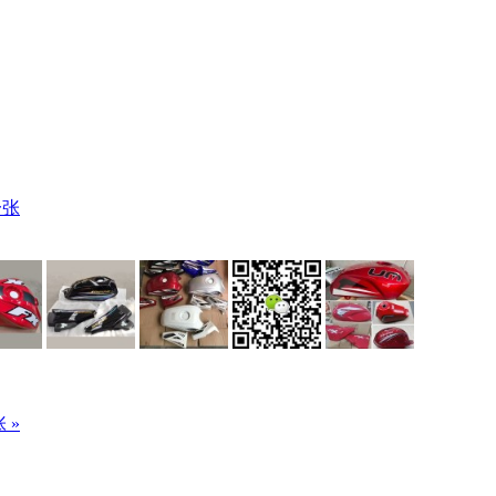
一张
 »