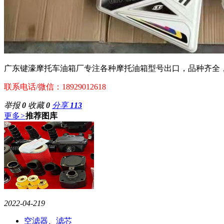
广东键濠摩托车油箱厂专注各种摩托油箱型号出口，品种齐全
联系电话/微信：18929012618
举报
0
收藏
0
分享
113
更多
>
推荐图库
2022-04-21
9
空滤器、滤芯