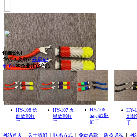
详细说明
举报
0
收藏
0
分享
60
更多
>
本企业其它产品
HY-106
HY-108 长
HY-107 五
HY-
bajaj款彩
刺款彩虹
星款彩虹
刺款
虹手
手
手
手
网站首页
|
关于我们
|
联系方式
|
免责条款
|
版权隐私
|
网