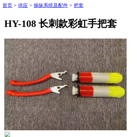
首页
>
供应
>
操纵系统及配件
>
把套
HY-108 长刺款彩虹手把套