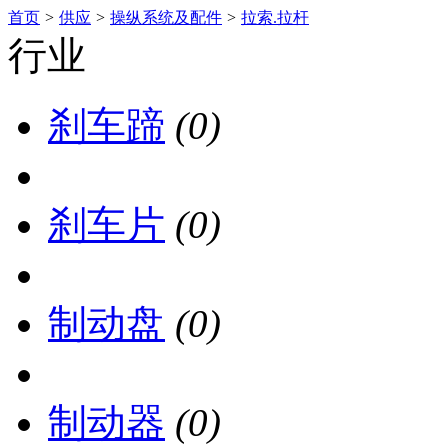
首页
>
供应
>
操纵系统及配件
>
拉索.拉杆
行业
刹车蹄
(0)
刹车片
(0)
制动盘
(0)
制动器
(0)