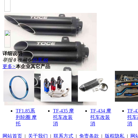
详细说明
举报
0
收藏
0
分享
46
更多
>
本企业其它产品
TF1.85系
TF-435 摩
TF-434 摩
TF-4
列轮圈 摩
托车改装
托车改装
托车
托
消
消
消
网站首页
|
关于我们
|
联系方式
|
免责条款
|
版权隐私
|
网