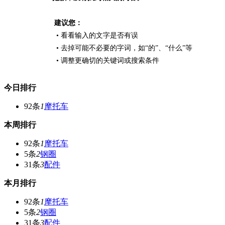
建议您：
• 看看输入的文字是否有误
• 去掉可能不必要的字词，如“的”、“什么”等
• 调整更确切的关键词或搜索条件
今日排行
92条
1
摩托车
本周排行
92条
1
摩托车
5条
2
钢圈
31条
3
配件
本月排行
92条
1
摩托车
5条
2
钢圈
31条
3
配件