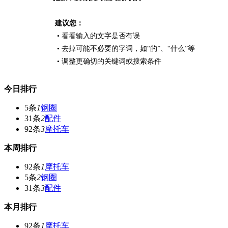
建议您：
• 看看输入的文字是否有误
• 去掉可能不必要的字词，如“的”、“什么”等
• 调整更确切的关键词或搜索条件
今日排行
5条
1
钢圈
31条
2
配件
92条
3
摩托车
本周排行
92条
1
摩托车
5条
2
钢圈
31条
3
配件
本月排行
92条
1
摩托车