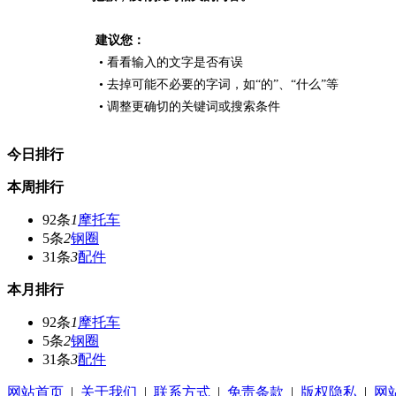
建议您：
• 看看输入的文字是否有误
• 去掉可能不必要的字词，如“的”、“什么”等
• 调整更确切的关键词或搜索条件
今日排行
本周排行
92条
1
摩托车
5条
2
钢圈
31条
3
配件
本月排行
92条
1
摩托车
5条
2
钢圈
31条
3
配件
网站首页
|
关于我们
|
联系方式
|
免责条款
|
版权隐私
|
网