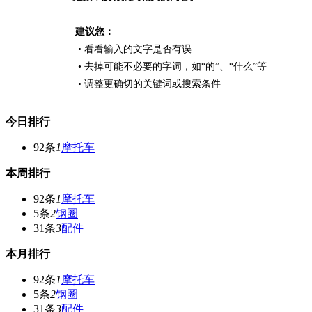
建议您：
• 看看输入的文字是否有误
• 去掉可能不必要的字词，如“的”、“什么”等
• 调整更确切的关键词或搜索条件
今日排行
92条
1
摩托车
本周排行
92条
1
摩托车
5条
2
钢圈
31条
3
配件
本月排行
92条
1
摩托车
5条
2
钢圈
31条
3
配件