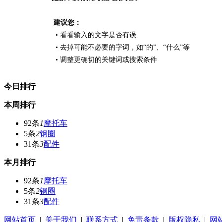
建议您：
• 看看输入的文字是否有误
• 去掉可能不必要的字词，如“的”、“什么”等
• 调整更确切的关键词或搜索条件
今日排行
本周排行
92条
1
摩托车
5条
2
钢圈
31条
3
配件
本月排行
92条
1
摩托车
5条
2
钢圈
31条
3
配件
网站首页
|
关于我们
|
联系方式
|
免责条款
|
版权隐私
|
网