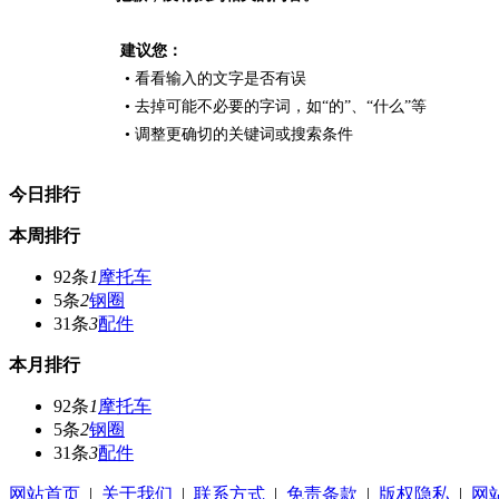
建议您：
• 看看输入的文字是否有误
• 去掉可能不必要的字词，如“的”、“什么”等
• 调整更确切的关键词或搜索条件
今日排行
本周排行
92条
1
摩托车
5条
2
钢圈
31条
3
配件
本月排行
92条
1
摩托车
5条
2
钢圈
31条
3
配件
网站首页
|
关于我们
|
联系方式
|
免责条款
|
版权隐私
|
网